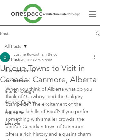
Post
All Posts
Justine Rowbotham-Belot
All Posts
Jan 26, 2023
2 min read
Unique Towns to Visit in
Interview Series
Canada: Canmore, Alberta
Architecture
When you think of Alberta what do you 
Interior Design
think of? Cowboys and the Calgary 
Art and Culture
Stampede? The excitement of the 
famous ski hills of Banff? If you prefer 
Education
something with smaller crowds, the 
Lifestyle
unique Canadian town of Canmore 
offers a rich history and a quaint charm 