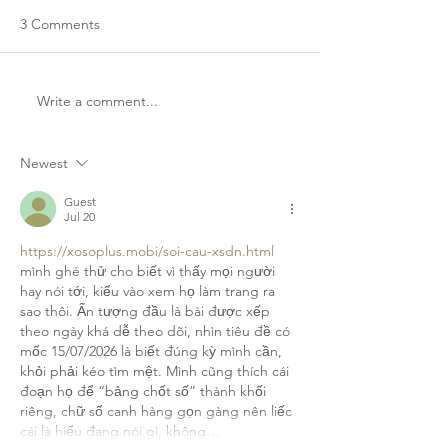
3 Comments
Write a comment...
Our Top 5 Favourite
Unique Towns to 
Buildings in Canada (…
Canada, Mabou, Nov
That we did not design)
Scotia
Newest
Guest
Jul 20
https://xosoplus.mobi/soi-cau-xsdn.html
mình ghé thử cho biết vì thấy mọi người 
hay nói tới, kiểu vào xem họ làm trang ra 
sao thôi. Ấn tượng đầu là bài được xếp 
theo ngày khá dễ theo dõi, nhìn tiêu đề có 
mốc 15/07/2026 là biết đúng kỳ mình cần, 
khỏi phải kéo tìm mệt. Mình cũng thích cái 
đoạn họ để “bảng chốt số” thành khối 
riêng, chữ số canh hàng gọn gàng nên liếc 
cái là hiểu đang nói gì, không…