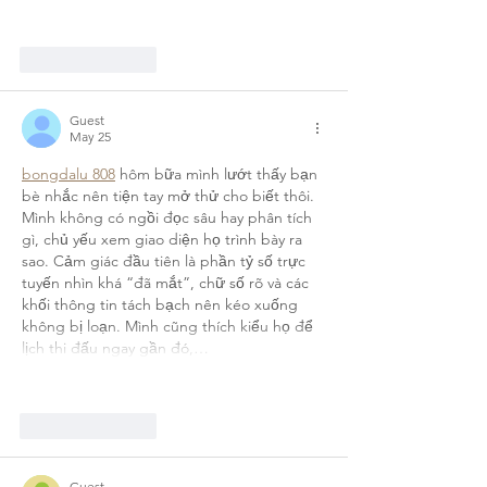
Show More
Like
Reply
Guest
May 25
bongdalu 808
 hôm bữa mình lướt thấy bạn 
bè nhắc nên tiện tay mở thử cho biết thôi. 
Mình không có ngồi đọc sâu hay phân tích 
gì, chủ yếu xem giao diện họ trình bày ra 
sao. Cảm giác đầu tiên là phần tỷ số trực 
tuyến nhìn khá “đã mắt”, chữ số rõ và các 
khối thông tin tách bạch nên kéo xuống 
không bị loạn. Mình cũng thích kiểu họ để 
lịch thi đấu ngay gần đó,…
Show More
Like
Reply
Guest