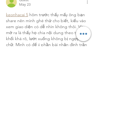
May 23
keonhacai 5
 hôm trước thấy mấy ông bạn 
share nên mình ghé thử cho biết, kiểu vào 
xem giao diện có dễ nhìn không thôi. Vừa 
mở ra là thấy họ chia nội dung theo từng 
khối khá rõ, lướt xuống không bị ngợp 
chữ. Mình có để ý phần bài nhận định trận 
Stjarnan vs Valur (02h15 ngày 18 07) được 
đặt tiêu đề nổi bật nên tìm khá nhanh, 
không phải mò lâu. Mấy mục kiểu soi kèo…
Show More
Like
Reply